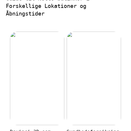
Forskellige Lokationer og
Åbningstider