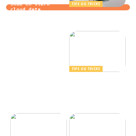
Skab en stærk
TIPS OG TRICKS
cloud data
Overblik over
arkitektur:
andelsboliglån før
Fundamentet for en
beslutningen tages
agil og
fremtidssikret
forretning
TIPS OG TRICKS
Fra online
shopping til
casino: Sådan
sikrer du dig
bedst på
internettet